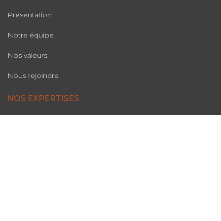
Présentation
Notre équipe
Nos valeurs
Nous rejoindre
NOS EXPERTISES
Périmètre d’activité
Domaines d’intervention
NOS SOLUTIONS
Observatoire de la concurrence
Bases tarifaires