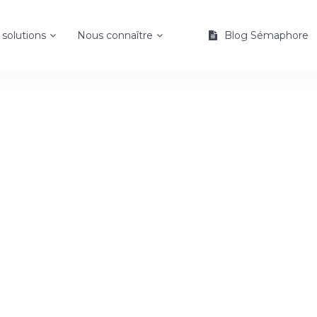
:\APPS3\CorporateWordpress\assets\semaphore\page.p
solutions
Nous connaître
Blog Sémaphore