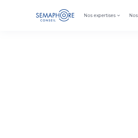
Warning
: Invalid argument supplied for foreach() in
D
Nos expertises
Nos 