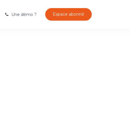
hp
on line
10
Espace abonné
Une démo ?