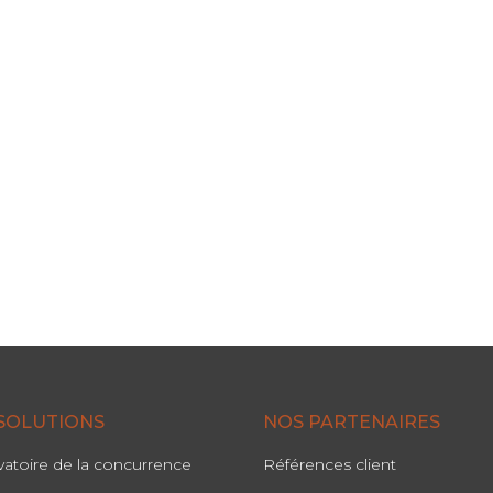
SOLUTIONS
NOS PARTENAIRES
atoire de la concurrence
Références client