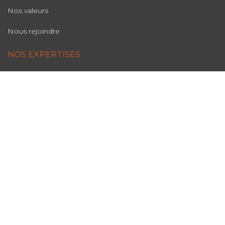
Nos valeurs
Nous rejoindre
NOS EXPERTISES
Périmètre d’activité
Domaines d’intervention
NOS SOLUTIONS
Observatoire de la concurrence
Bases tarifaires
Lettres marketing stratégique
Observatoire Innovations (O3i)