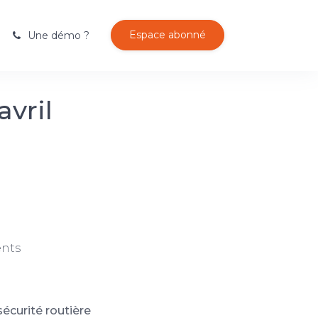
Espace abonné
Une démo ?
avril
ents
écurité routière