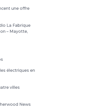
ncent une offre
udio La Fabrique
ion – Mayotte,
os
les électriques en
tre villes
s Sherwood News